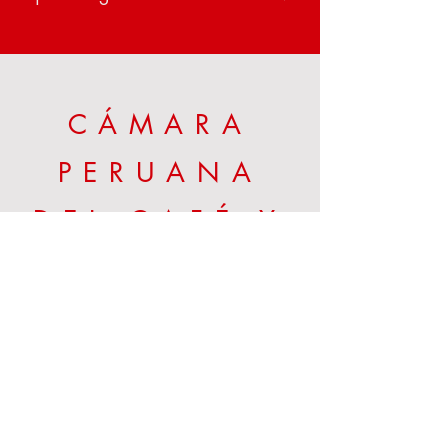
CÁMARA
PERUANA
DEL CAFÉ Y
CACAO
Calle Alcanfores 1245
Miralfores, Lima
Tel.:
+51 999 938
856